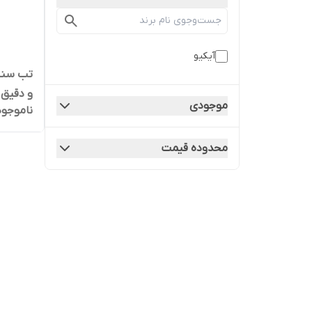
آیکیو
تب سنج 
و دقیق
موجودی
ناموجود
محدوده قیمت