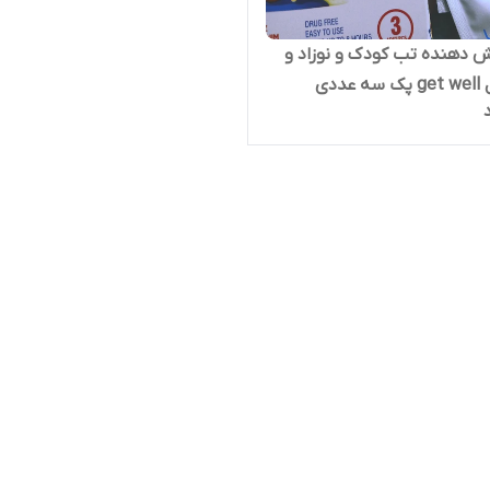
 دهنده تب کودک و نوزاد و
بزرگسال get well پک سه عددی
بسیار بالا نسبت به سایر برند
2)