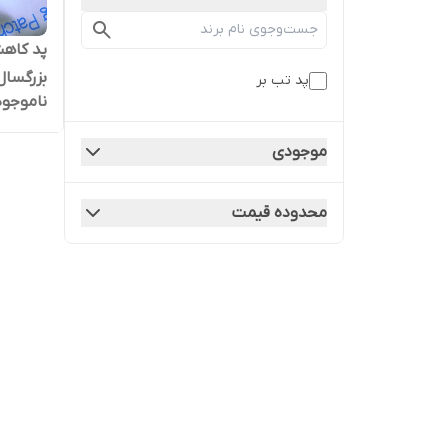
پد کاهش
پد تب بر
ناموجود
(کیفیت 
ها تاریخ 028
موجودی
محدوده قیمت