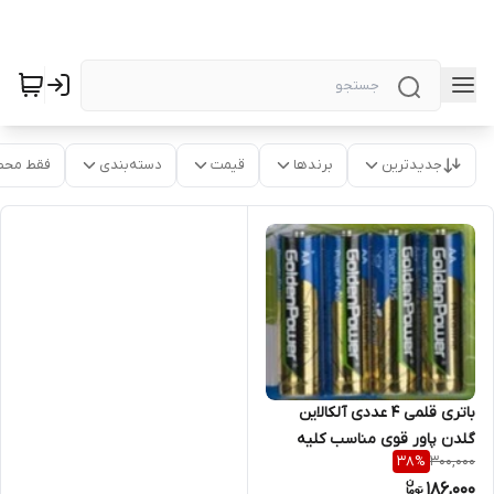
جدیدترین
برندها
قیمت
دسته‌بندی
فقط محص
باتری قلمی ۴ عددی آلکالاین
گلدن پاور قوی مناسب کلیه
300,000
38
%
دستگاه ها مخصوصا فشارسنج
186,000
(طول عمر بالا)