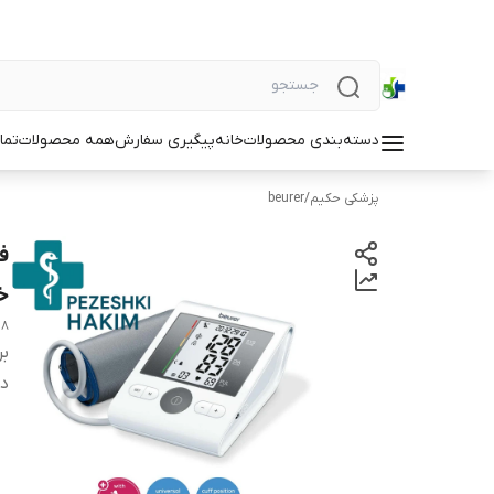
دسته‌بندی محصولات
خانه
پیگیری سفارش
همه محصولات
تما
پزشکی حکیم
/
beurer
خر
28
بر
دس