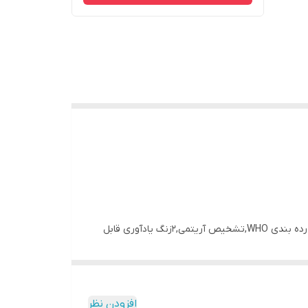
فشار سنج بازویی بیورر مدل BM28 دارای۴جایگاه حافظه ۳۰ تایی,محاسبه میانگین فشارهای اندازه گیری شده,نمایشگر LCD خوانا,دارای رده بندی WHO,تشخیص آریتمی,۲زنگ یادآوری قابل
تنظیم,نشانگر تعویض باتری,هشدار خطای اندازه گیری و نمایش تاریخ و ساعت,خاموشی خودکار می باشد.فشار سنج بازویی بیورر BM28 مناسب بازوهایی با سایز ۲۲-۴۲ سانتی متر است. این
افزودن نظر