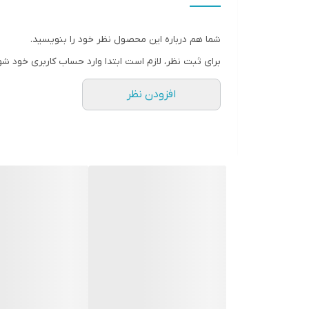
مشخصات اصلی فشارسنج بازویی بیورر مدل BM28 BEURER
شما هم درباره این محصول نظر خود را بنویسید.
برای ثبت نظر، لازم است ابتدا وارد حساب کاربری خود شو
افزودن نظر
اندازه گیری تمام اتوماتیک فشارخون و ضربان قلب از طر
ذخیره مقادیر اندازه گیری شده برای 4 کاربر هر کدام 30 حافظه
میانگین فشار خون صبح و شب در 7 روز گذشته
حتی مناسب برای مراقبت دوران بارداری
تشخیص آریتمی و نمایشگر خوانا