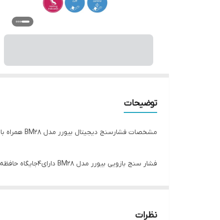
توضیحات
مشخصات فشارسنج دیجیتال بیورر مدل BM28 همراه با آدابتور اصلی:
فشار سنج مهندسی کشور آلمان و دارای ۲ سال گارانتی ,۱۰ سال خدمات پس از فروش و به همراه دفترچه راهنمای فارسی،انگلیسی و آلمانی است.
نظرات