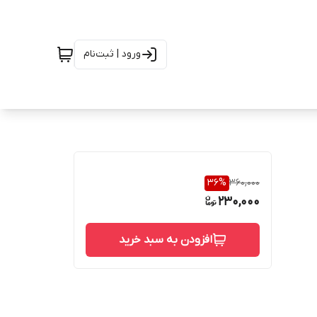
ورود | ثبت‌نام
36
%
360,000
230,000
افزودن به سبد خرید