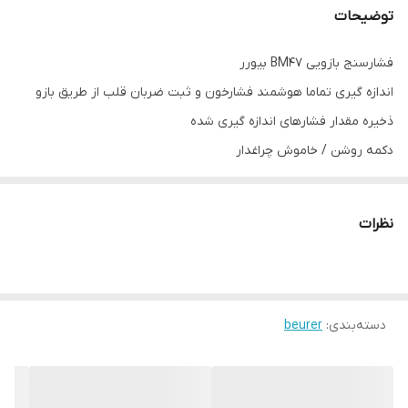
توضیحات
فشارسنج بازویی BM47 بیورر
اندازه گیری تماما هوشمند فشارخون و ثبت ضربان قلب از طریق بازو
ذخیره مقدار فشارهای اندازه گیری شده
دکمه روشن / خاموش چراغدار
محاسبه میانگین فشار خون صبح و شب در 7 روز اخیر
نور پس زمینه آبی با صفحه نمایشگر بزرگ و خوانا
نظرات
تعداد حافظه 4 در 30
رده بندی WHO ( سازمان بهداشت جهانی)
تشخیص آریتمی قلبی با فشارسنج بازویی BM47 بیورر
دسته‌بندی
:
beurer
یک محصول طبی برای استفاده آسان و راحت
زمانی که اندازه گیری دچار خطا باشد هشدار میدهد
در صورت تمام شدن باتری اطلاع میدهد