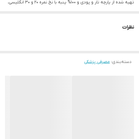
تهیه شده از پارچه تار و پودی و 100% پنبه با نخ نمره 20 و 30 انگلیسی،
بدون پرز آزاد
عاری از هر گونه مواد شیمیایی و بدون بو
نظرات
دارای خاصیت ضدعفونی کنندگی
دارای جذب بالا
مقرون به صرفه
دسته‌بندی
:
مصرفی پزشکی
این محصول را هم می‌توانید به صورت تکی و هم به صورت بسته‌های
150 عددی خریداری نمایید
روش مصرف
پس از ضد عفونی کردن زخم می‌توانید گاز استریل را روی آن قرار دهید و
در صورت نیاز آن را با چسب سفت کنید