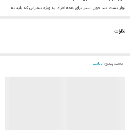
نوار تست قند خون استار برای همه افراد، به ویژه بیمارانی که باید به
صورت مداوم قند خون خود را اندازه بگیرند، مناسب است. بررسی قند
خون یکی از مهم ترین اقداماتی است که پزشکان توصیه می کنند همه
نظرات
افراد به صورت مداوم انجام دهند. قند خون یکی از پارامترهای حیاتی
برای تعیین سلامت بدن است و خارج شدن آن از میزان طبیعی می تواند
اثرات مخربی روی بدن انسان داشته باشد. دیابت یکی از مهم ترین
دسته‌بندی
:
دیابت
بیماری هایی است که افراد بسیاری را در کل دنیا درگیر می کند. این
بیماری در واقع اختلال در سوخت و ساز قند در بدن است و می تواند
عوارض مختلفی برای فرد داشته باشد. مشکلاتی مانند کم بینایی و
نابینایی، بیماری های قلبی و عروقی، مشکلات مغزی و نارسایی کلیه می
توانند در صورت عدم کنترل و شدت یافتن بیماری دیابت رخ دهند. از
جمله مهم ترین اقداماتی که برای این بیماری انجام می شود، بررسی و
کنترل میزان قند خون است. این کار به وسیله دستگاه تست قند خون و
نوار تست قند خون انجام می شود. نمونه ای از خون فرد روی نوار تست