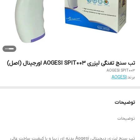
تب سنج تفنگی لیزری AOGESI SPIT003 اورجینال (اصل)
AOGESI SPIT003
برند:
AOGESI
توضیحات
توضیحات
تب سنج لیزری دیجیتالی Aogesi بدنه ای زیبا و با کیفیت ساخت عالی