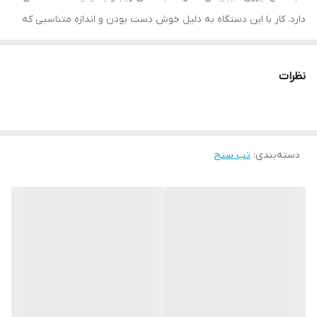
دارد. کار با این دستگاه به دلیل خوش دست بودن و اندازه متناسبی که
دارد بسیار راحت می باشد. دکمه شروع و خاموش نمودن تب سنج در
جای مناسبی قرار گرفته و در مجموع تب سنج لیزری یکی از بهترین ها
نظرات
در نوع خود به شمار می آید.
از مهم ترین بخش های تب سنج صفحه نمایشگر آن است. در این
دستگاه
تب سنج
دیجیتالی از نمایشگر نوع OLED استفاده گردیده است.
دسته‌بندی
:
تب سنج
این نمایشگر کیفیت عالی داشته و با طراحی ویژه ای که دارد جهت
خواندن بهتر نمایشگر در تاریکی شب نیز می توان از آن استفاده کرد و
اطلاعات درج شده بر روی نمایشگر را به وضوح خواند.
از نظر اندازه تب سنج لیزری دارای ابعادی شامل اندازه های 56 × 31.5 ×
46 سانتی متر است. میزان سنگینی که این دستگاه دارد کم بوده و تنها
150 گرم وزن آن می باشد. بنابراین به وضوح در می یابید که کوچک و
سبک ساخته شده است.