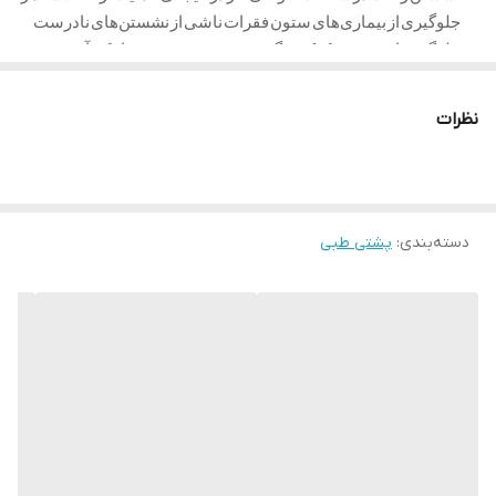
جلوگیری از بیماری‌های ستون فقرات ناشی از نشستن‌های نادرست
جلوگیری از فتق دیسک کمر، گوژپشتی، درد عصب سیاتیک، آرتروز
جلوگیری از خستگی عضلانی زودهنگام
افزایش بهره‌وری شغلی ناشی از کاهش دردهای اسکلتی عضلانی
نظرات
جلوگیری از هزینه‌های درمانی ناشی از بیماری‌ها و دردهای اسکلتی
عضلانی
پشتی طبی باراد برای چه افرادی مناسب است؟
دسته‌بندی
:
پشتی طبی
مناسب استفاده کارمندان ادارات مثل کارمندان بانک که ساعات
طولانی مدت می نشینند:
پشتی طبی باراد با پرکردن گودی کمر و
همچنین حفظ انحنای صحیح ستون فقرات از کمردرد و بیماری های
ستون فقرات ناشی از نشستن های اشتباه جلوگیری می کند.
مناسب استفاده گیمرها:
پشتی طبی باراد با جلوگیری از دردهای
اسکلتی عضلانی می تواند به افزایش تمرکز حین رقابت و موفقیت