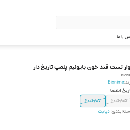
س با ما
وار تست قند خون بایونیم پلمپ تاریخ دار
Bion
ند:
Bionime
ریخ انقضا
2026/07
2026/05
ته‌بندی
:
دیابت