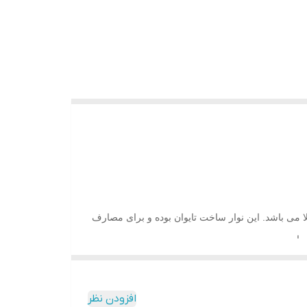
 مدل GM300 و GM110، هر بسته حاوی 25 عدد کیت تست با روکش طلا می باشد. این نوار ساخت تایوان بوده و برای مصارف
یزوری عمل می کنند. این نوار یکی از بهترین نوارهای اندازه گیری
افزودن نظر