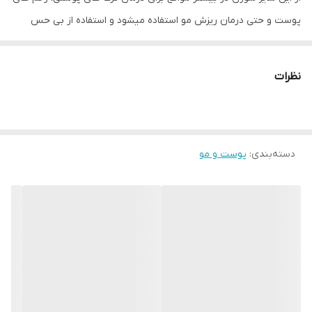
پوست و حتی درمان ریزش مو استفاده میشود و استفاده از بی حس
کننده الزامی است.
نظرات
سوزن های 2.5 و 3 میلی متری
از این نوع سوزن هم برای رفع ترک های پوستی، خطوط و چین و چروک
های عمیق، درمان ریزش مو شدید، کشسانی از دست رفته پوست، حفره
دسته‌بندی
:
پوست و مو
های آکنه، جای زخم های عمیق، روزاسه، ترمیم اسکار و اسکارهای مقعر
استفاده میشود و کمی درد را در پی خواهد داشت که با استفاده از بی
حس کننده های موضعی می توان درد آن را کاهش دهید
خواص درمانی استفاده از درمارولر drs
بهبود جای جوش و زخم
تولید کلاژن جدید
بهبود نفوذ مواد ، کرم ها و ویتامین ها به پوست بعد از درمان با