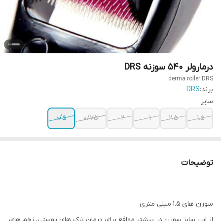
درمارولر 540 سوزنه DRS
derma roller DRS
برند:
DRS
سایز
0/5
0/75
2
1
۲.۵
۱.۵
توضیحات
سوزن های 1.5 میلی متری
از این سایز سوزن در بیشتر مواقع برای درمان ترک های پوستی، زخم های