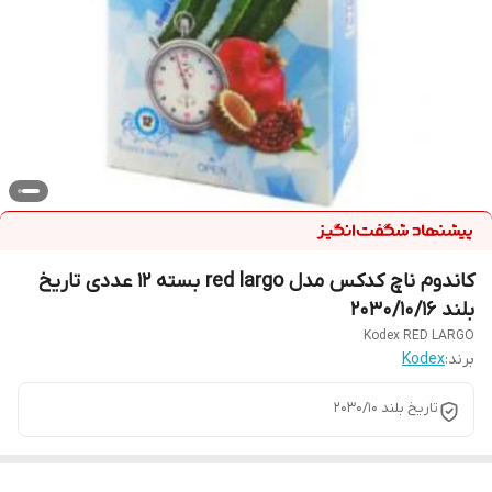
کاندوم ناچ کدکس مدل red largo بسته 12 عددی تاریخ
بلند 2030/10/16
Kodex RED LARGO
برند:
Kodex
تاریخ بلند 2030/10