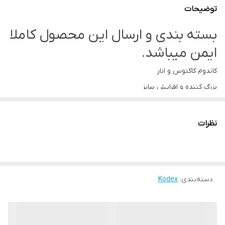
توضیحات
بسته بندی و ارسال این محصول کاملا
ایمن میباشد.
کاندوم کاکتوس و انار
بزرگ کننده و افزایش سایز
دارای ماده تاخیری بنزوکائین برای طولانی نمودن زمان رابطه
حاوی عصاره انار برای انقباض ماهیچه‌های واژن و بالا بردن سطح ارگاسم
نظرات
استفاده از نیاسین و ال آرژنین برای افزایش مدت زمان نعوظ
حاوی لوبریکنت طبیعی برای روان کنندگی و افزایش لیبیدو
Red Cactus
دسته‌بندی
:
Kodex
کاندوم تاخیری کدکس مدل رد لارگو کاکتوس از موادی ساخته شده که با
افزایش گردش خون، خاصیت بزرگ کنندگی نیز دارد.