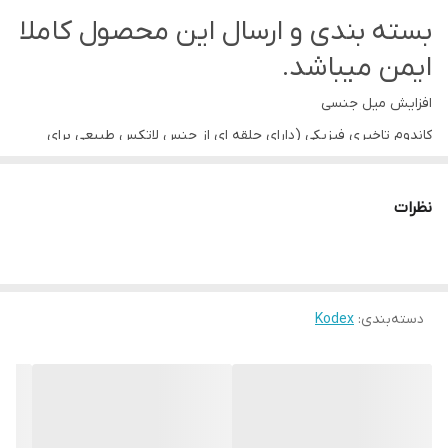
بسته بندی و ارسال این محصول کاملا
ایمن میباشد.
افزایش میل جنسی
کاندوم تاخیری فیزیکی (دارای حلقه ای از جنس لاتکس طبیعی برای
جلوگیری از انزال زودرس)
دارای ماده تاخیری بنزوکائین
نظرات
رایحه عالی برای افزایش میل جنسی
دارای ماده روان کننده
ساخته شده از لاتکس نازک و فوق العاده مقاوم
دسته‌بندی
:
Kodex
دارای مخزن ذخیره در ابتدای کاندوم برای امنیت بالا
کاندوم دابل دیلی کدکس یک کاندوم تاخیری است که برای افراد زودانزال
مناسب است. کاندوم کدکس دابل دیلی علاوه بر دارا بودن 2 درصد ماده
بی‌حسی بنزوکائین (Benzocaine)، دارای حلقه فیزیکی در ابتدا کاندوم