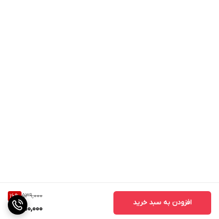
539,000
16
%
افزودن به سبد خرید
450,000