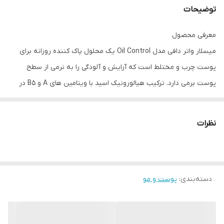
توضیحات
معرفی محصول
میسلار واتر دافی مدل Oil Control یک محلول پاک کننده روزانه برای
پوست چرب و مختلط است که آرایش و آلودگی را به نرمی از سطح
پوست برمی دارد. ترکیب هیالورونیک اسید با ویتامین های A و B5 در
کنار تمیز کردن، رطوبت و تازگی پوست را حفظ می کند و حس خشکی
ایجاد نمی شود. روغن درخت چای و زینک PCA به تنظیم چربی و کاهش
نظرات
نمای جوش های سرسیاه و سرسفید کمک می کند.
دسته‌بندی
:
پوست و مو
ویژگی‌ها و مزایای اصلی
· کمک به تنظیم چربی پوست