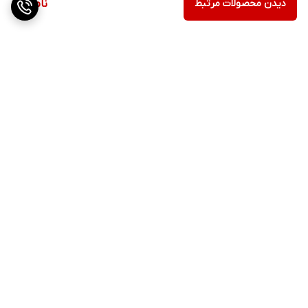
دیدن محصولات مرتبط
ناموجود
· زینک PCA: مدیریت چربی و بهبود نمای منافذ
نحوه استفاده
· پد آرایش پاک کن را با محلول کاملا خیس کنید.
برگشت به بالا
· پد را به آرامی از مرکز صورت به سمت بیرون بکشید تا آرایش و آلودگی
جمع شود.
· برای چشم ها، پد را چند ثانیه روی پلک بسته بگذارید و بدون فشار
زیاد بکشید.
ارسال ویژه
پشتیبانی ۲۴ ساعته
· اگر اثری از آرایش ماند، مرحله قبل را تکرار کنید تا پد تمیز شود.