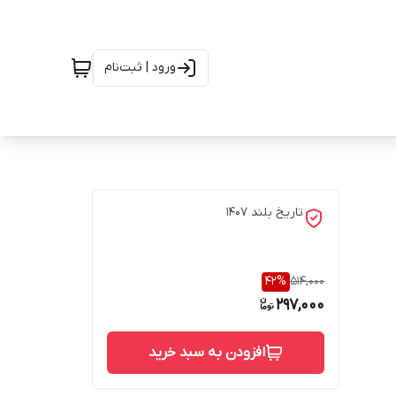
ورود | ثبت‌نام
تاریخ بلند 1407
42
%
514,000
297,000
افزودن به سبد خرید