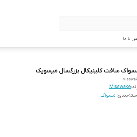
س با ما
سواک سافت کلینیکال بزرگسال میسویک
Misswa
ند:
Misswake
ته‌بندی
:
مسواک