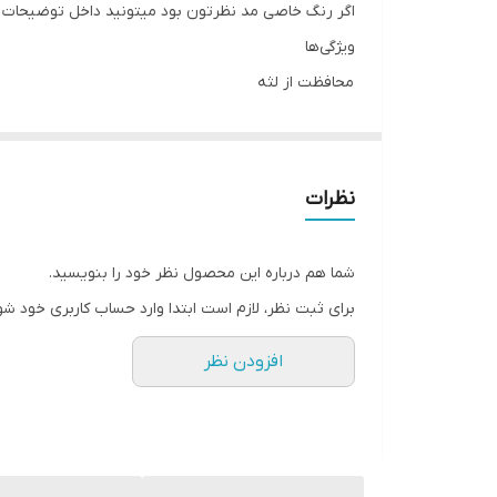
اگر رنگ خاصی مد نظرتون بود میتونید داخل توضیحات 
ویژگی‌ها
محافظت از لثه
الیاف نازک و لطیف
ضد حساسیت
برند:
نظرات
میسویک
شناسه محصول: 400271101
شما هم درباره این محصول نظر خود را بنویسید.
دسته: بهداشت دهان و دندان, مسواک, میسویک
برای ثبت نظر، لازم است ابتدا وارد حساب کاربری خود شو
افزودن نظر
نقد و بررسی
مشخصات محصول