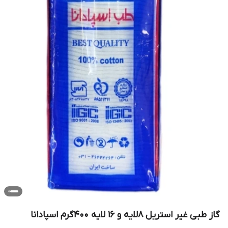
گاز طبی غیر استریل ۸لایه و ۱۶ لایه ۴۰۰گرم اسپادانا