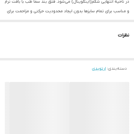
در ناحیه انتهایی شکم(اینگوینال) می‌شود. فتق بند سما طب با بافت نرم
و مناسب برای تمام سایزها بدون ایجاد محدودیت حرکتی و مزاحمت برای
افراد جهت کنترل و جلوگیری از پیشرفت فتق استفاده می‌شود.
___ روش بستن فتق بند سما طب ___
نظرات
۱- بر روی زمن دراز بکشید.
۲-نوارهای فتق بند را از اطراف پاها به سمت بالای بدن عبور دهید.
۳- ناحیه لگن خود را از زمین مقداری بلند کنید و پد های فتق بند رادر
دسته‌بندی
:
ارتوپدی
قسمت انتهای شکم قراردهید.
۴-اکنون کمر بند و نوار ها را به اندازه مناسب محکم کنید