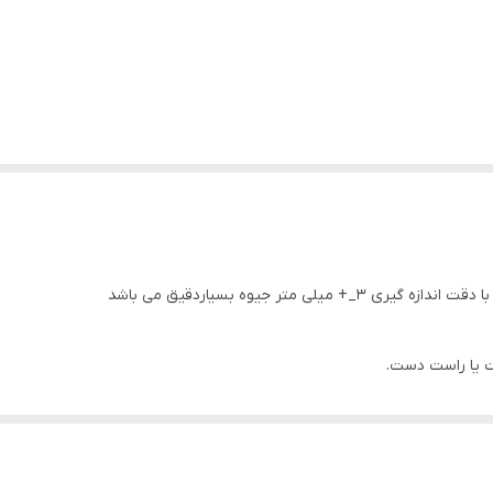
 یا راست دست.
کشور سوییس
 سایر کاف ها