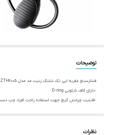
توضیحات
فشارسنج عقربه ایی تک شلنگ زنیت مد مدل ZTH2005 با دقت اندازه گیری 3_+ میلی متر جیوه بسیاردقیق می باشد
-دارای کاف نایلونی D-ring
-قابلیت چرخش گیج جهت استفاده راحت افراد چب دست
-دارای گیج ضد ضربه با روکش سیلیکونی
--دارای تاییدیه آمریکا و اتحادیه اروپا تحت لیسانس 
-دارای مرغوبترین کاف با طول عمر بسیار بالا در مقایسه با
نظرات