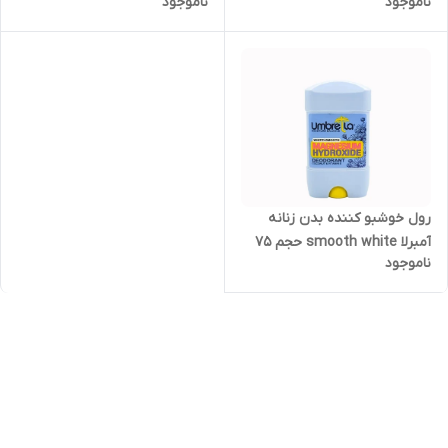
ناموجود
ناموجود
۷۵ میلی لیتر تاریخ بلند
حجم 75 میلی
1407/08/05
رول خوشبو کننده بدن زنانه
آمبرلا smooth white حجم 75
ناموجود
میلی تاریخ بلند 1407