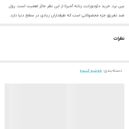
بین برد. خرید دئودورانت زنانه‌ آمبرلا از این نظر حائز اهمیت است. رول
ضد تعریق جزء محصولاتی است که طرفداران زیادی در سطح دنیا دارد.
چرا که همیشه افراد دوست دارند بوی مطبوع و احساس طراوت و تازگی
داشته باشند و نزد دیگران خوشبو باشند. رول خوشبو کننده بدن زنانه
نظرات
سافت پلاس کلیر آمبرلا مناسب خانم‌ها بوده و برای انواع پوست قابلیت
استفاده دارد. این رول باعث خوشبو شدن و نرمی پوست بدن می‌شود.
دسته‌بندی
:
خوشبو کننده
این محصول خاصیت ضدحساسیت و ضد باکتری دارد و حاوی منیزیم
است. همچنین، از جذب سریع برخوردار است و ایجاد حس تمیزی برای
فرد ایجاد می‌کند. رول ضد تعریق زنانه آمبرلا همچنین از ماندگاری بالا و
رایحه دلپذیر برخوردار است و با ترکیبات مفید خود از پوست محافظت
می‌کند.
رول ضد تعریق چیست ؟