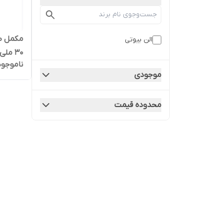
مکمل ط
الن بیوتی
30 ملی لیتر تاریخ بلند 1406/09/16
ناموجود
موجودی
محدوده قیمت