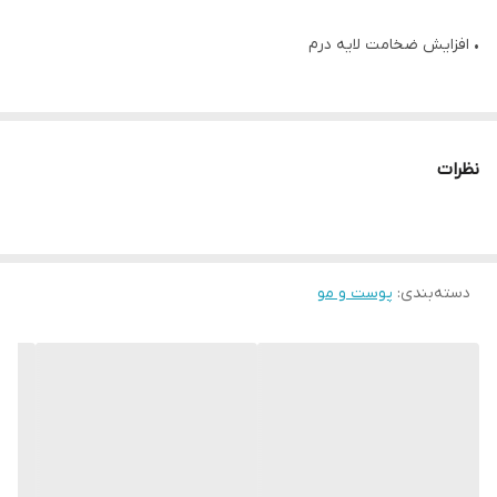
• افزایش ضخامت لایه درم
• کاهش خطوط سطح پوست
نظرات
• استحکام‌بخش رشد مو
• استحکام ناخن
دسته‌بندی
:
پوست و مو
قطره طبیعی الن بیوتی، یک محصول خوراکی حاوی سیلیس و زینک بوده
که مصرف آن می‌تواند میزان تولید کلاژن را افزایش داده و اثرات آن در
بهبود وضعیت پوست و مو خواهد بود. اکتیو اصلی این محصول، فرم
خوراکی سیلیس است که می‌تواند توسط بدن جذب شده و در تولید
کلاژن بکار رود.