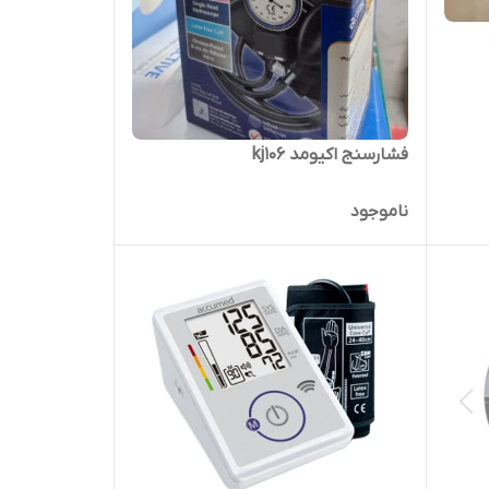
فشارسنج اکیومد kj106
ناموجود