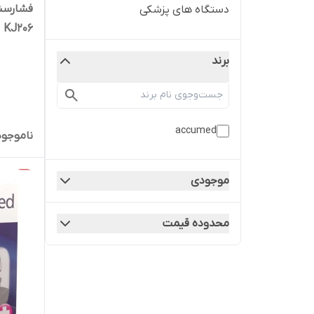
فشارسنج
دستگاه های پزشکی
KJ206
برند
accumed
ناموجود
موجودی
محدوده قیمت