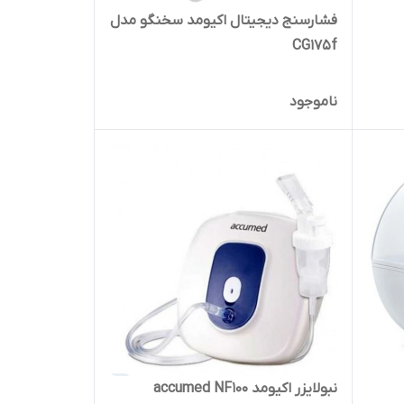
فشارسنج دیجیتال اکیومد سخنگو مدل
CG175f
ناموجود
نبولایزر اکیومد accumed NF100