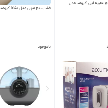
 عقربه ایی اکیومد مدل
فشارسنج مچی مدل k150 اکیومد
ناموجود