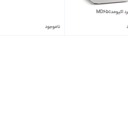
اکیومدMD65c
ناموجود