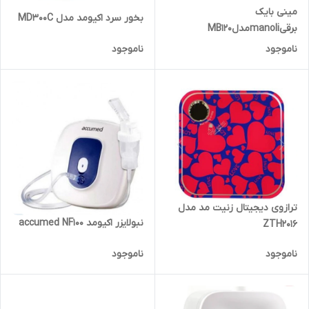
مینی بایک
بخور سرد اکیومد مدل MD300C
برقیmanoliمدلMB120
ناموجود
ناموجود
ترازوی دیجیتال زنیت مد مدل
نبولایزر اکیومد accumed NF100
ZTH2016
ناموجود
ناموجود