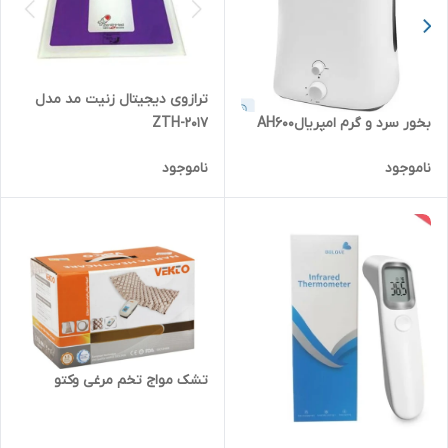
ترازوی دیجیتال زنیت مد مدل
بخور سرد و گرم امپریالAH600
ZTH-2017
ناموجود
ناموجود
تشک مواج تخم مرغی وکتو