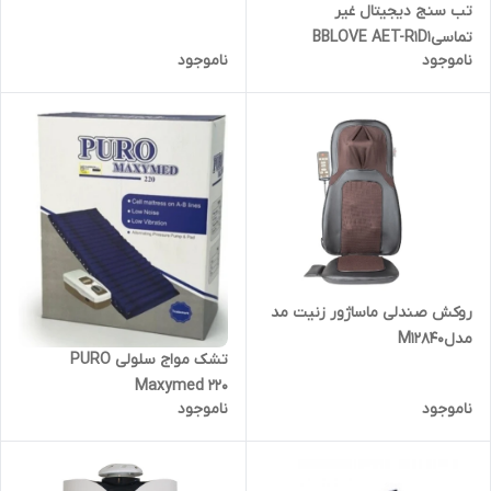
تب سنج دیجیتال غیر
تماسیBBLOVE AET-R1D1
ناموجود
ناموجود
روکش صندلی ماساژور زنیت مد
مدلM12840
تشک مواج سلولی PURO
Maxymed 220
ناموجود
ناموجود