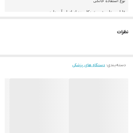
نوع استفاده خانگی
قابلیت خاموشی خودکار بعد از اتمام آب دارد
کلید تنظیم بخار دارد
نظرات
چراغ خواب دارد
منبع تغذیه آداپتور برق
دسته‌بندی
:
دستگاه های پزشکی
دستگاه بخور سرد مچ مدل T-283
دستگاه بخور
سرد توسط امواج
اولتراسونیک
آب را به ذرات ریز
میشکند و بخار میکنند. از آنجایی که این
دستگاه
ها بخشی
از
دکوراسیون
خانه هستندبرای بسیاری از افراد علاوه بر عملکرد
دستگاه زیبایی آن نیز اهمیت دارد. دستگاه بخور سرد مچ دستگاهی با
ظاهر زیبا است دستگاه بخور سرد مچ یک دستگاه مرطوب کننده
محیط میباشد .