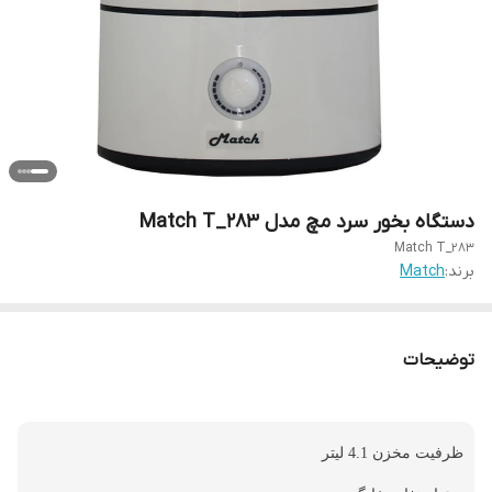
دستگاه بخور سرد مچ مدل Match T_283
Match T_283
برند:
Match
توضیحات
ظرفیت مخزن 4.1 لیتر