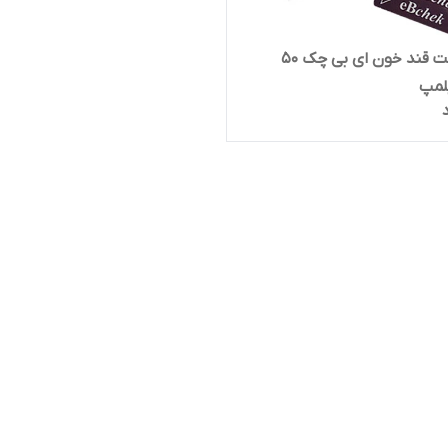
نوار تست قند خون ای بی چک ۵۰
لمپ