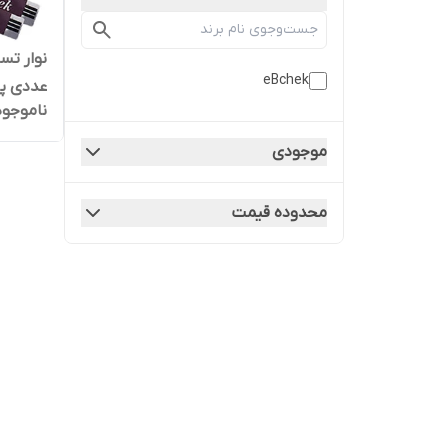
eBchek
عددی پ
ناموجود
موجودی
محدوده قیمت