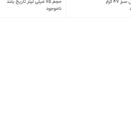
ز ۴۷ گرم
حجم ۷۵ میلی لیتر تاریخ بلند
ناموجود
1407/08/12