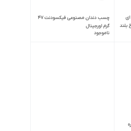
 ۵ دیقه ای
چسب دندان مصنوعی فیکسودنت ۴۷
اریخ بلند
گرم اورجینال
ناموجود
تال ۱۲ کاره