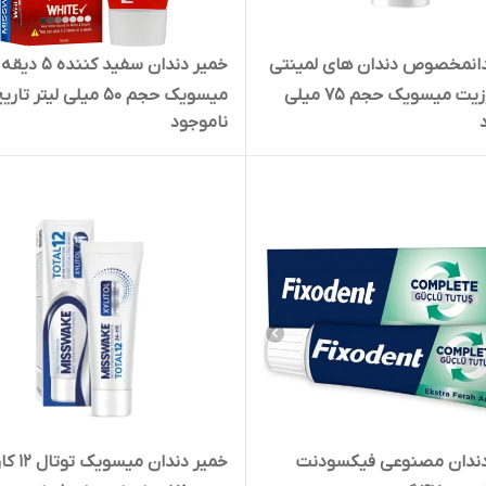
دانمخصوص دندان های لمینتی
خمیر دندان سفید کننده
و کامپوزیت میسویک حجم ۷۵ میلی
میسویک حجم ۵۰ میلی لیتر ت
ناموجود
1407
دان مصنوعی فیکسودنت
خمیر دندان میسویک تو