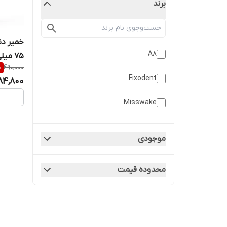
برند
خمیر د
A8
۷۵ میلی لیتر انقضا ۱۴۰۷
%
490,000
Fixodent
84,800
Misswake
موجودی
محدوده قیمت