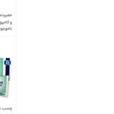
خمیردن
ناموجود
لیتر تاریخ بلند 1407/08/10
چسب دن