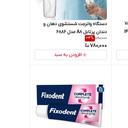
بلیچینگ میسویک ۷۵
دستگاه واترجت شستشوی دهان و
دندان پرتابل A8 مدل 6886
34
%
1,190,000
780,000
افزودن به سبد