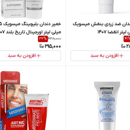
ندان ضد زردی بنفش میسویک
خمیر دندان 
میلی لیتر اورجینال تاریخ بلند 1407
32
%
438,000
41
295,000
2
افزودن به سبد
افزودن به سبد