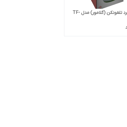
بخور سرد تلفونکن (گلامور) مدل TF-