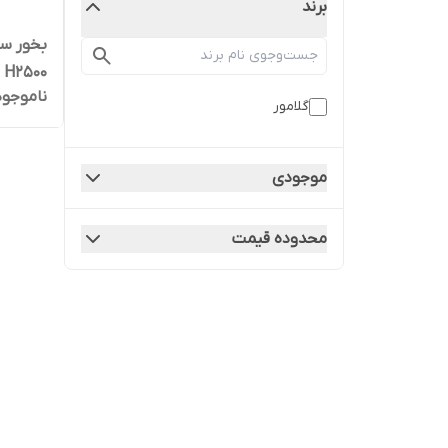
برند
H2500
ناموجود
گلامور
موجودی
محدوده قیمت