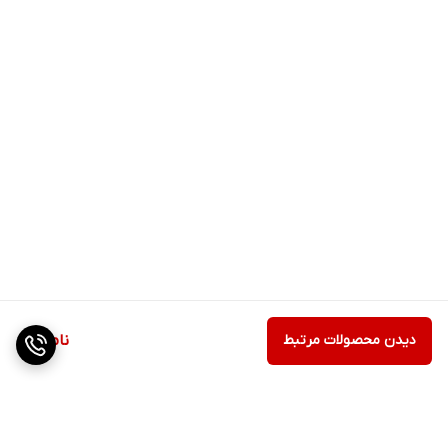
مشخصات اصلی ترمومتر سخنگو بیورر مدل
FT70 beurer :
در حالت عادي دماي بدن 37 درجه‌ي سانتي‌گراد است اما با به وجود آمدن عفونت
ممکن است دماي آن تغيير کند و از اين مقدار معمول بالاتر رود، اين علامت را
دیدن محصولات مرتبط
ناموجود
تب مي‌نامند. تب بالاتر از 40 درجه‌ي سانتي‌گراد مي‌تواند براي انسان بسيار
خطرناک باشد چون در اين شرايط عملکرد برخي آنزيم‌ها و پروتئين‌هاي بدن مختل
مي‌شود.
تب‌سنج ديجيتالي FT70 که توسط شرکت «بيورر» (Beurer) طراحي شده، دماي