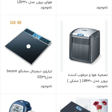
هوای بیورر مدل LR330
ناموجود
ناموجود
ترازوی دیجیتال سخنگو beurer
تصفیه هوا و مرطوب کننده
مدلGS39
بیورر مدل LW230 ( مشکی )
ناموجود
ناموجود