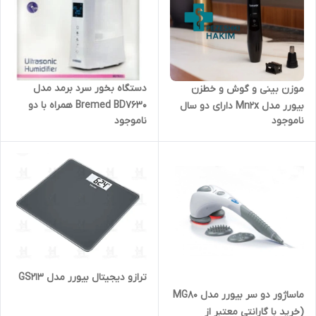
دستگاه بخور سرد برمد مدل
موزن بینی و گوش و خطزن
Bremed BD7630 همراه با دو
بیورر مدل Mn2x دارای دو سال
ناموجود
ناموجود
سال گارانتی طلایی و ده سال
گارانتی و ده سال خدمات پس از
خدمات پس از فروش آرمین
فروش
درمان
ترازو دیجیتال بیورر مدل GS213
ماساژور دو سر بیورر مدل MG80
(خرید با گارانتی معتبر از