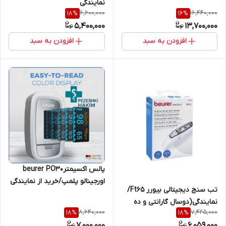
نمایندگی
ده سال خدمات پس از فروش
6,600,000
16,440,000
18
%
16
%
شرکت آرمین درمان
5,400,000
13,700,000
افزودن به سبد
افزودن به سبد
پالس اکسیمترbeurer PO30
اورجینالو پلمپ/خرید از نمایندگی
تب سنج دیجیتالی بیورر Ft65/
نمایندگی(دوسال گارانتی و ده
8,640,000
7,425,000
18
%
18
%
سال خدمات پس از فروش)
7,000,000
6,059,000