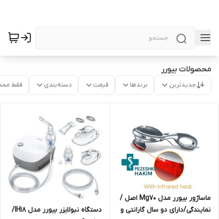
محصولات بیورر
جدیدترین
برندها
قیمت
دسته‌بندی
فقط محص
ماساژور بیورر مدل Mg70 اصل /
دستگاه نبولایزر بیورر مدل IH18/
نمایندگی/دارای دو سال گارانتی و