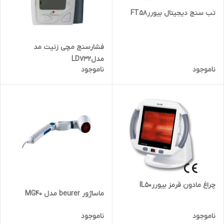
تب سنج دیجیتال بیوررFT58
فشارسنج مچی زنیت مد
مدلLD732
ناموجود
ناموجود
چراغ مادون قرمز بیوررIL50
ماساژور beurer مدل MG40
ناموجود
ناموجود