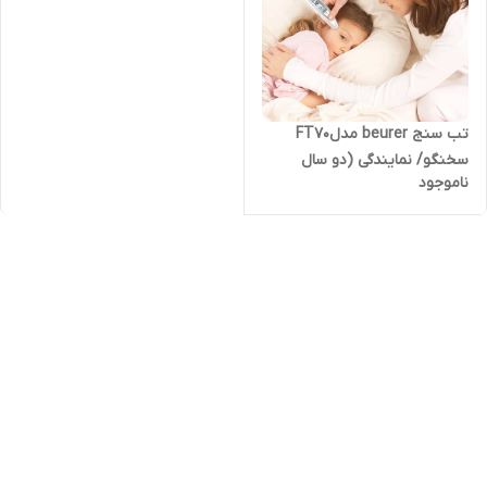
تب سنج beurer مدلFT70
سخنگو/ نمایندگی (دو سال
ناموجود
گارانتی و ده سال خدمات پس از
فروش)