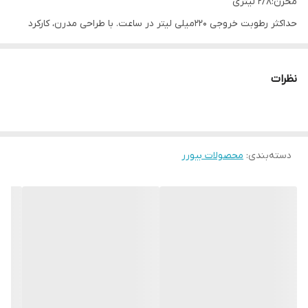
مخزن:2/8 لیتری
حداکثر رطوبت خروجی 220میلی لیتر در ساعت. با طراحی مدرن، کارکرد
آسان و مصرف پایین انرژی . طراحی شده جهت استفاده در اتاق خواب
(کاملا بیصدا). خاموشی خودکار هنگام اتمام آب مخزن. دارای فیلتر
نظرات
مخصوص جهت استفاده از آب های سخت. دارای برس مخصوص جهت
تمییز کردن رسوبات .
دسته‌بندی
:
محصولات بیورر