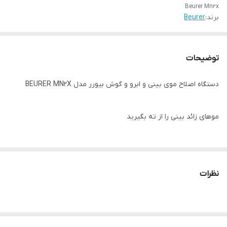
Beurer Mn2x
برند:
Beurer
توضیحات
دستگاه اصلاح موی بینی و ابرو و گوش بیورر مدل BEURER MN2X
موهای زائد بینی را از ته بگیرید
موهای داخل و اطراف گوش را اصلاح کنید
نظرات
موهای ابرو را آرایش کنید