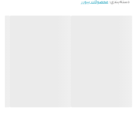
دسته‌بندی
:
محصولات بیورر
اصلاح موی بینی و گوش و حتی اضافات موهای زائد ابرو وقتی با
دستگاهی مدرن و به روز با تیغه های فولادی تیز انجام شود بسیار لذت
بخش است.تصور کنید دستگاه شما هر سه کار مهم اصلاح صورت را
بصورت ضد آب و شارژی انجام میدهد.مو زن حرفه یی MN2X BEURER
دارای برس مخصوص ابرو نیز هست و میتوان آن را ابزار اصلاح کننده و
آرایشی بسیار موثری دانست .با مو زن ابرو،گوش و بینی کابردی MN2X
BEURER سه کاره بیورر یک اصلاح تمیز و راحت را خواهید داشت.
عرضه موزن بینی و گوش بیورر در سراسر ایران
خصوصیات فنی مو زن بینی،گوش و ابرو بیورر مدل MN2X BEURER :