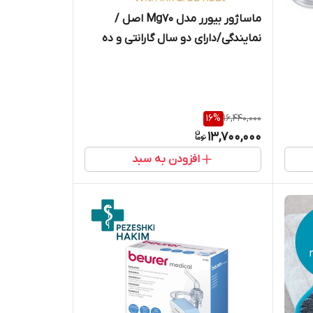
ماساژور بیورر مدل Mg70 اصل /
نمایندگی/دارای دو سال گارانتی و ده
سال خدمات پس از فروش شرکت
آرمین درمان
16
%
16,440,000
13,700,000
افزودن به سبد