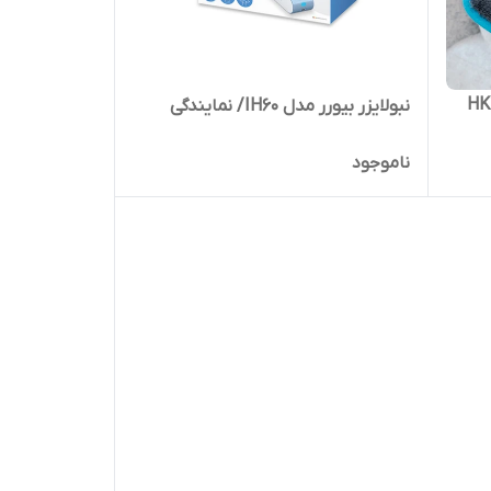
HK123 XX
نبولایزر بیورر مدل IH60/ نمایندگی
ناموجود