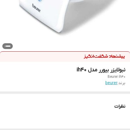
نبولایزر بیورر مدل ih40
Beurer ih40
برند:
beurer
نظرات