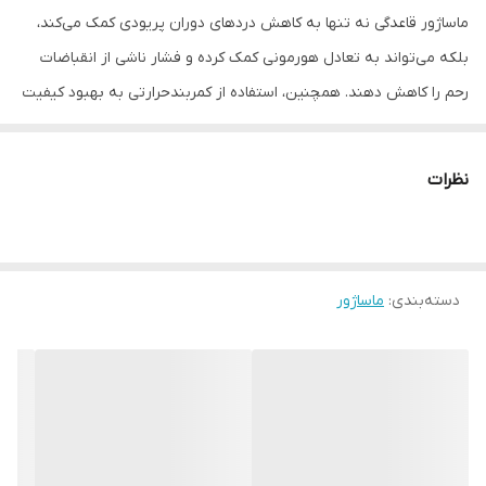
ماساژور قاعدگی نه تنها به کاهش دردهای دوران پریودی کمک می‌کند،
بلکه می‌تواند به تعادل هورمونی کمک کرده و فشار ناشی از انقباضات
رحم را کاهش دهند. همچنین، استفاده از کمربندحرارتی به بهبود کیفیت
خواب، کاهش استرس و اضطراب، و افزایش سطح انرژی کمک می‌کند.
برخی از مهم‌ترین فواید ماساژ در دوران پریودی عبارت‌اند از:
نظرات
1_ کاهش درد و ناراحتی
دسته‌بندی
:
ماساژور
ماساژور قاعدگی با ایجاد ویبره‌های ملایم و ضربه‌های آرام به نواحی
مختلف بدن، می‌تواند به کاهش درد و گرفتگی‌های ناشی از قاعدگی کمک
کند. این روش برای بسیاری از افراد جایگزینی طبیعی و موثر به جای
مصرف داروهای مسکن و کیسه آب گرم است.
2_ بهبود جریان خون