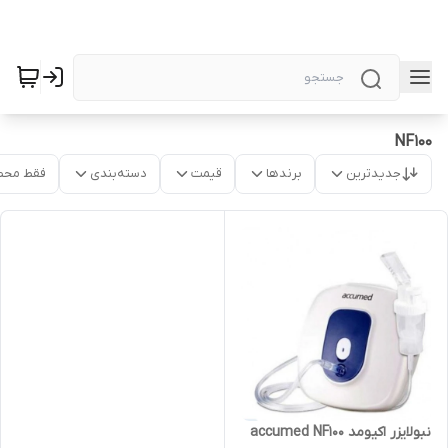
NF100
جدیدترین
برندها
قیمت
دسته‌بندی
فقط محص
نبولایزر اکیومد accumed NF100