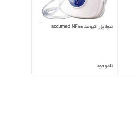
نبولایزر اکیومد accumed NF100
ناموجود