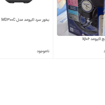
بخور سرد اکیومد مدل MD300C
کیومد kj106
ناموجود