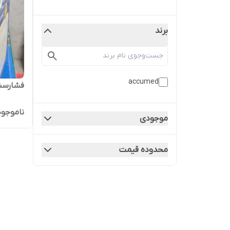
برند
accumed
فشارسنج ا
ناموجود
موجودی
محدوده قیمت