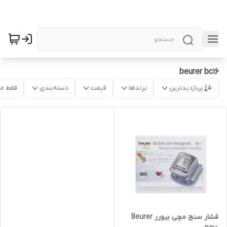
beurer bc16
پربازدیدترین
برندها
قیمت
دسته‌بندی
فقط م
فشار سنج مچی بیورر Beurer